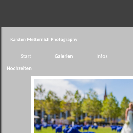
Karsten Metternich Photography
Start
Galerien
Infos
Hochzeiten