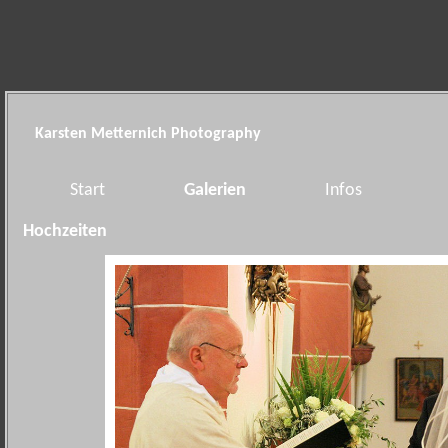
Karsten Metternich Photography
Start
Galerien
Infos
Hochzeiten