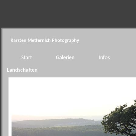
Karsten Metternich Photography
Start
Galerien
Infos
Landschaften