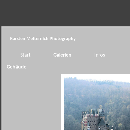
Karsten Metternich Photography
Start
Galerien
Infos
Gebäude