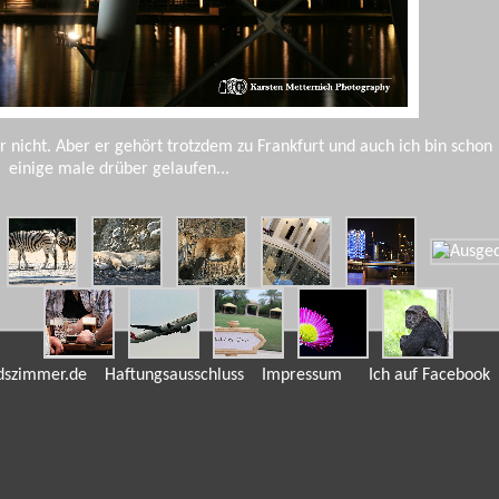
nicht. Aber er gehört trotzdem zu Frankfurt und auch ich bin schon
einige male drüber gelaufen...
andszimmer.de
Haftungsausschluss
Impressum
Ich auf Facebook