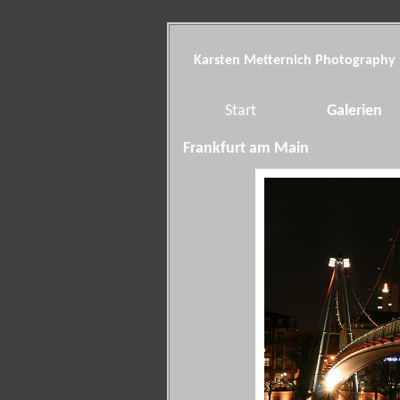
Karsten Metternich Photography
Start
Galerien
Frankfurt am Main