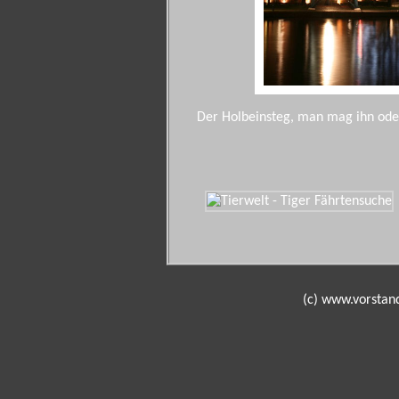
Der Holbeinsteg, man mag ihn oder 
(c) www.vorst