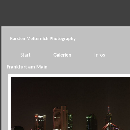
Karsten Metternich Photography
Start
Galerien
Infos
Frankfurt am Main