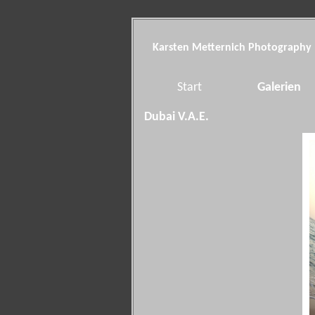
Karsten Metternich Photography
Start
Galerien
Dubai V.A.E.