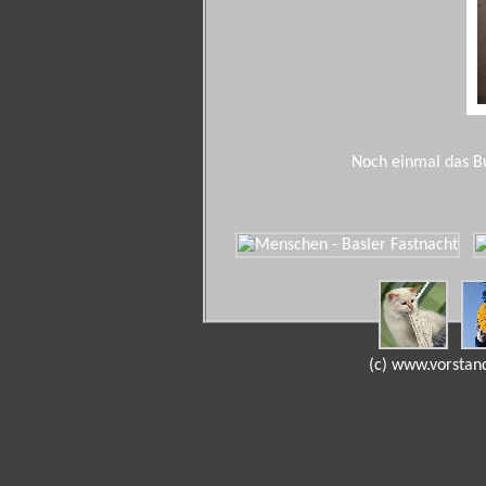
Noch einmal das Bur
(c) www.vorst