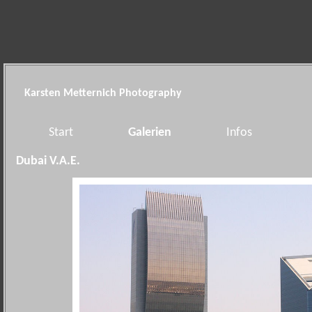
Karsten Metternich Photography
Start
Galerien
Infos
Dubai V.A.E.